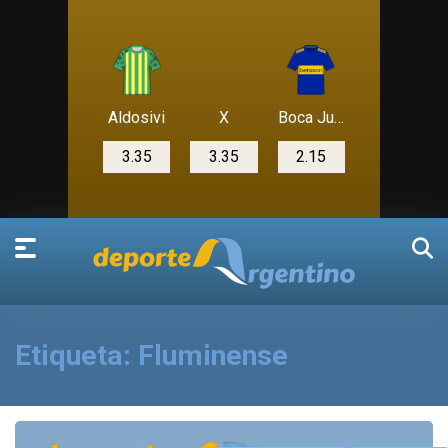
Aldosivi
X
Boca Juniors
3.35
3.35
2.15
Etiqueta:
Fluminense