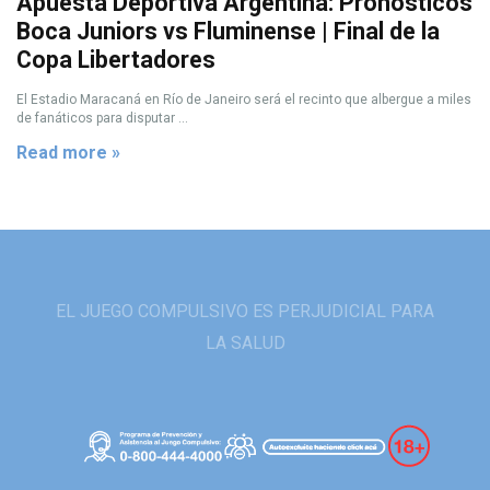
Apuesta Deportiva Argentina: Pronósticos
Boca Juniors vs Fluminense | Final de la
Copa Libertadores
El Estadio Maracaná en Río de Janeiro será el recinto que albergue a miles
de fanáticos para disputar ...
Read more »
EL JUEGO COMPULSIVO ES PERJUDICIAL PARA
LA SALUD