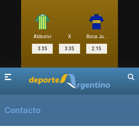
Aldosivi
X
Boca Juniors
3.35
3.35
2.15
Contacto