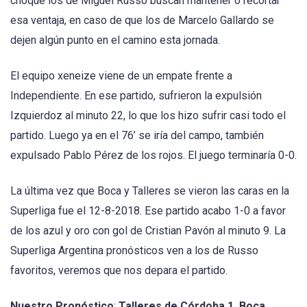
choque los de Miguel Russo buscan mantener o recortar
esa ventaja, en caso de que los de Marcelo Gallardo se
dejen algún punto en el camino esta jornada.
El equipo xeneize viene de un empate frente a
Independiente. En ese partido, sufrieron la expulsión
Izquierdoz al minuto 22, lo que los hizo sufrir casi todo el
partido. Luego ya en el 76’ se iría del campo, también
expulsado Pablo Pérez de los rojos. El juego terminaría 0-0.
La última vez que Boca y Talleres se vieron las caras en la
Superliga fue el 12-8-2018. Ese partido acabo 1-0 a favor
de los azul y oro con gol de Cristian Pavón al minuto 9. La
Superliga Argentina pronósticos ven a los de Russo
favoritos, veremos que nos depara el partido.
Nuestro Pronóstico
:
Talleres de Córdoba 1, Boca