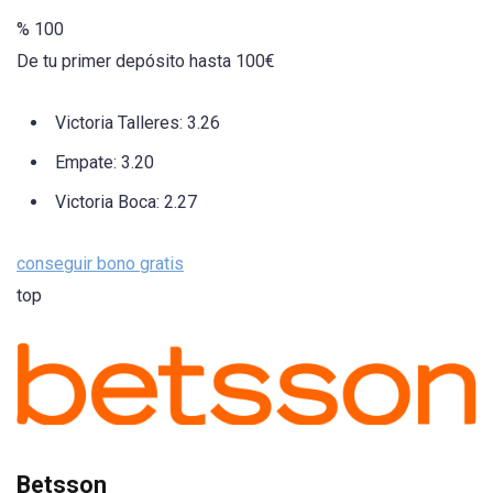
% 100
De tu primer depósito hasta 100€
Victoria Talleres: 3.26
Empate: 3.20
Victoria Boca: 2.27
conseguir bono gratis
top
Betsson