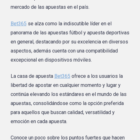
mercado de las apuestas en el país.
Bet365
se alza como la indiscutible líder en el
panorama de las apuestas fútbol y apuesta deportivas
en general, destacando por su excelencia en diversos
aspectos, además cuenta con una compatibilidad
excepcional en dispositivos móviles.
La casa de apuesta
Bet365
ofrece a los usuarios la
libertad de apostar en cualquier momento y lugar y
continúa elevando los estándares en el mundo de las
apuestas, consolidándose como la opción preferida
para aquellos que buscan calidad, versatilidad y
emoción en cada apuesta.
Conoce un poco sobre los puntos fuertes que hacen