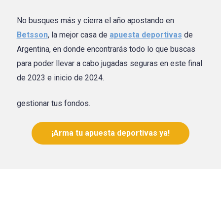
No busques más y cierra el año apostando en
Betsson
, la mejor casa de
apuesta deportivas
de
Argentina, en donde encontrarás todo lo que buscas
para poder llevar a cabo jugadas seguras en este final
de 2023 e inicio de 2024.
gestionar tus fondos.
¡Arma tu apuesta deportivas ya!