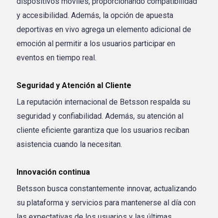
dispositivos móviles, proporcionando compatibilidad
y accesibilidad. Además, la opción de apuesta
deportivas en vivo agrega un elemento adicional de
emoción al permitir a los usuarios participar en
eventos en tiempo real.
Seguridad y Atención al Cliente
La reputación internacional de Betsson respalda su
seguridad y confiabilidad. Además, su atención al
cliente eficiente garantiza que los usuarios reciban
asistencia cuando la necesitan.
Innovación continua
Betsson busca constantemente innovar, actualizando
su plataforma y servicios para mantenerse al día con
las expectativas de los usuarios y las últimas