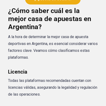
¿Cómo saber cuál es la
mejor casa de apuestas en
Argentina?
A la hora de determinar la mejor casa de apuesta
deportivas en Argentina, es esencial considerar varios
factores clave. Veamos cómo clasificamos estas
plataformas.
Licencia
Todas las plataformas recomendadas cuentan con
licencias válidas, asegurando la legalidad y regulación
de las operaciones.