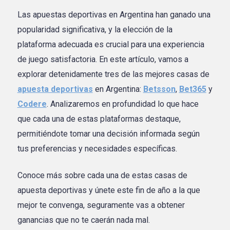
Las apuestas deportivas en Argentina han ganado una
popularidad significativa, y la elección de la
plataforma adecuada es crucial para una experiencia
de juego satisfactoria. En este artículo, vamos a
explorar detenidamente tres de las mejores casas de
apuesta deportivas
en Argentina:
Betsson
,
Bet365
y
Codere
. Analizaremos en profundidad lo que hace
que cada una de estas plataformas destaque,
permitiéndote tomar una decisión informada según
tus preferencias y necesidades específicas.
Conoce más sobre cada una de estas casas de
apuesta deportivas y únete este fin de año a la que
mejor te convenga, seguramente vas a obtener
ganancias que no te caerán nada mal.