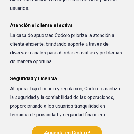
usuarios.
Atención al cliente efectiva
La casa de apuestas Codere prioriza la atención al
cliente eficiente, brindando soporte a través de
diversos canales para abordar consultas y problemas
de manera oportuna.
Seguridad y Licencia
Al operar bajo licencia y regulación, Codere garantiza
la seguridad y la confiabilidad de las operaciones,
proporcionando a los usuarios tranquilidad en
términos de privacidad y seguridad financiera.
¡Apuesta en Codere!