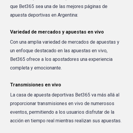
que Bet365 sea una de las mejores páginas de
apuesta deportivas en Argentina:
Variedad de mercados y apuestas en vivo
Con una amplia variedad de mercados de apuestas y
un enfoque destacado en las apuestas en vivo,
Bet365 ofrece a los apostadores una experiencia
completa y emocionante.
Transmisiones en vivo
La casa de apuesta deportivas Bet365 va más allá al
proporcionar transmisiones en vivo de numerosos
eventos, permitiendo a los usuarios disfrutar de la
acción en tiempo real mientras realizan sus apuestas.