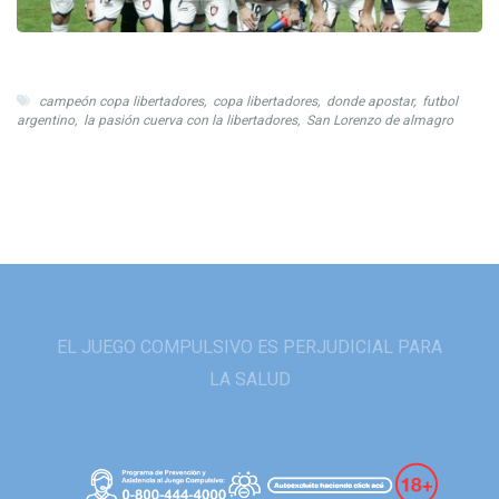
campeón copa libertadores
,
copa libertadores
,
donde apostar
,
futbol
argentino
,
la pasión cuerva con la libertadores
,
San Lorenzo de almagro
EL JUEGO COMPULSIVO ES PERJUDICIAL PARA
LA SALUD