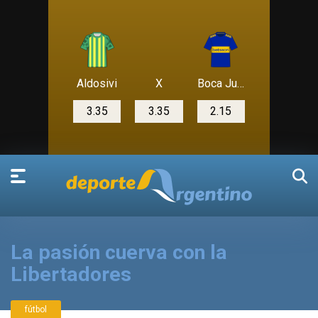
Aldosivi
X
Boca Juniors
3.35
3.35
2.15
La pasión cuerva con la
Libertadores
fútbol