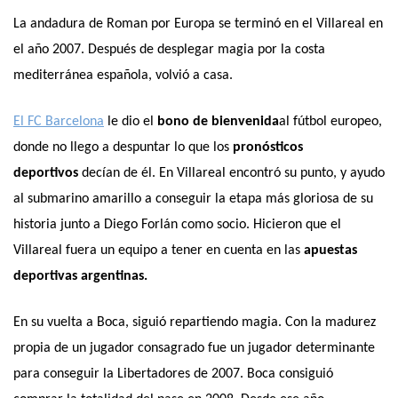
La andadura de Roman por Europa se terminó en el Villareal en
el año 2007. Después de desplegar magia por la costa
mediterránea española, volvió a casa.
El FC Barcelona
le dio el
bono de bienvenida
al fútbol europeo,
donde no llego a despuntar lo que los
pronósticos
deportivos
decían de él. En Villareal encontró su punto, y ayudo
al submarino amarillo a conseguir la etapa más gloriosa de su
historia junto a Diego Forlán como socio. Hicieron que el
Villareal fuera un equipo a tener en cuenta en las
apuestas
deportivas argentinas.
En su vuelta a Boca, siguió repartiendo magia. Con la madurez
propia de un jugador consagrado fue un jugador determinante
para conseguir la Libertadores de 2007. Boca consiguió