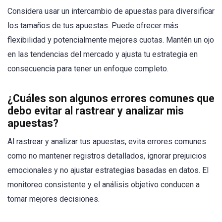
Considera usar un intercambio de apuestas para diversificar
los tamaños de tus apuestas. Puede ofrecer más
flexibilidad y potencialmente mejores cuotas. Mantén un ojo
en las tendencias del mercado y ajusta tu estrategia en
consecuencia para tener un enfoque completo.
¿Cuáles son algunos errores comunes que
debo evitar al rastrear y analizar mis
apuestas?
Al rastrear y analizar tus apuestas, evita errores comunes
como no mantener registros detallados, ignorar prejuicios
emocionales y no ajustar estrategias basadas en datos. El
monitoreo consistente y el análisis objetivo conducen a
tomar mejores decisiones.