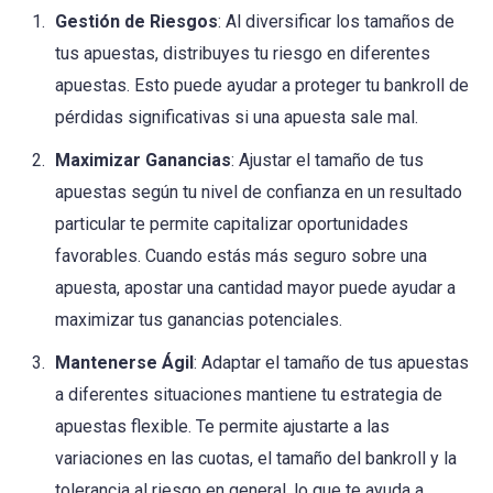
Gestión de Riesgos
: Al diversificar los tamaños de
tus apuestas, distribuyes tu riesgo en diferentes
apuestas. Esto puede ayudar a proteger tu bankroll de
pérdidas significativas si una apuesta sale mal.
Maximizar Ganancias
: Ajustar el tamaño de tus
apuestas según tu nivel de confianza en un resultado
particular te permite capitalizar oportunidades
favorables. Cuando estás más seguro sobre una
apuesta, apostar una cantidad mayor puede ayudar a
maximizar tus ganancias potenciales.
Mantenerse Ágil
: Adaptar el tamaño de tus apuestas
a diferentes situaciones mantiene tu estrategia de
apuestas flexible. Te permite ajustarte a las
variaciones en las cuotas, el tamaño del bankroll y la
tolerancia al riesgo en general, lo que te ayuda a