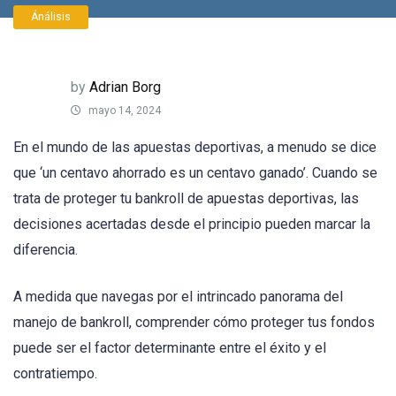
Ánálisis
by
Adrian Borg
mayo 14, 2024
En el mundo de las apuestas deportivas, a menudo se dice
que ‘un centavo ahorrado es un centavo ganado’. Cuando se
trata de proteger tu bankroll de apuestas deportivas, las
decisiones acertadas desde el principio pueden marcar la
diferencia.
A medida que navegas por el intrincado panorama del
manejo de bankroll, comprender cómo proteger tus fondos
puede ser el factor determinante entre el éxito y el
contratiempo.