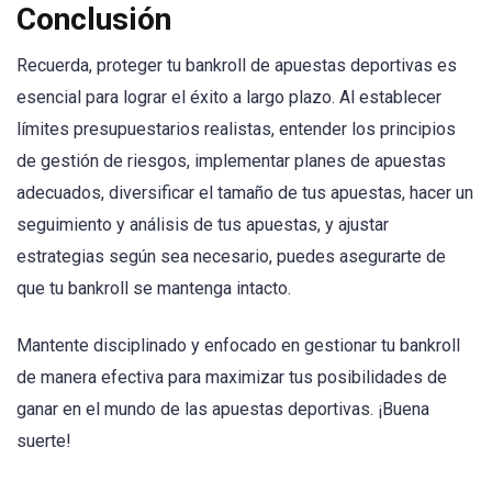
Conclusión
Recuerda, proteger tu bankroll de apuestas deportivas es
esencial para lograr el éxito a largo plazo. Al establecer
límites presupuestarios realistas, entender los principios
de gestión de riesgos, implementar planes de apuestas
adecuados, diversificar el tamaño de tus apuestas, hacer un
seguimiento y análisis de tus apuestas, y ajustar
estrategias según sea necesario, puedes asegurarte de
que tu bankroll se mantenga intacto.
Mantente disciplinado y enfocado en gestionar tu bankroll
de manera efectiva para maximizar tus posibilidades de
ganar en el mundo de las apuestas deportivas. ¡Buena
suerte!