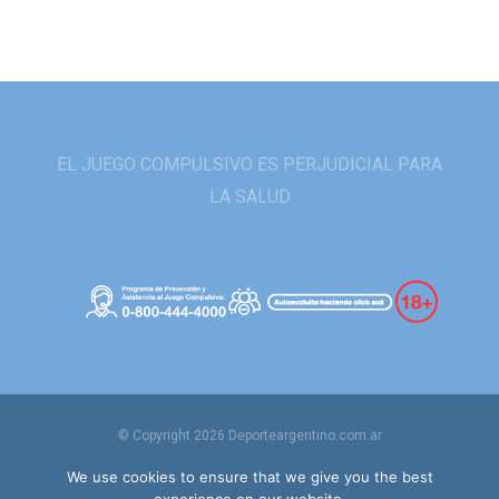
EL JUEGO COMPULSIVO ES PERJUDICIAL PARA
LA SALUD
© Copyright 2026 Deporteargentino.com.ar
Términos y condiciones
Contacto
We use cookies to ensure that we give you the best