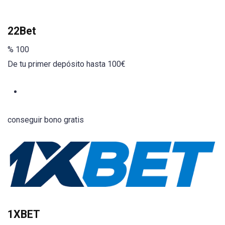
22Bet
% 100
De tu primer depósito hasta 100€​
conseguir bono gratis
1XBET