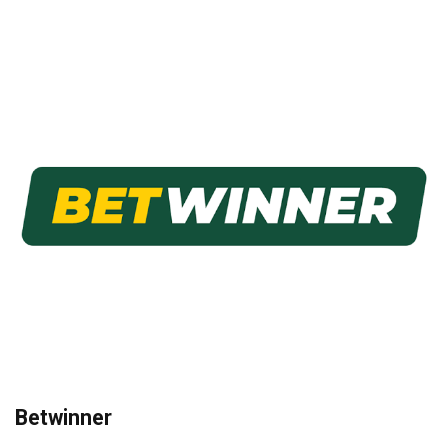
Betwinner