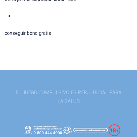
conseguir bono gratis
EL JUEGO COMPULSIVO ES PERJUDICIAL PARA
LA SALUD