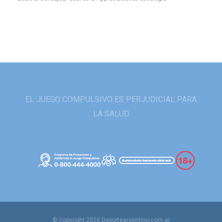
EL JUEGO COMPULSIVO ES PERJUDICIAL PARA
LA SALUD
© Copyright 2026 Deporteargentino.com.ar