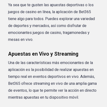
Ya sea que te gusten las apuestas deportivas o los
juegos de casino en línea, la aplicación de Bet365
tiene algo para todos. Puedes explorar una variedad
de deportes y mercados, así como disfrutar de
emocionantes juegos de casino, tragamonedas y
mesas en vivo.
Apuestas en Vivo y Streaming
Una de las características más emocionantes de la
aplicación es la posibilidad de realizar apuestas en
tiempo real en eventos deportivos en vivo. Además,
Bet365 ofrece streaming en vivo de una amplia gama
de eventos, lo que te permite ver la acción en directo
mientras apuestas en tu dispositivo móvil.