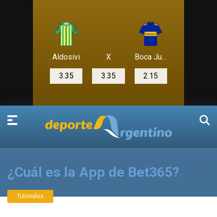
Aldosivi
X
Boca Juniors
3.35
3.35
2.15
¿Cuál es la App de Bet365?
Tutoriales