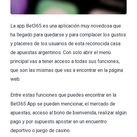
La app Bet365 es una aplicación muy novedosa que
ha llegado para quedarse y para complacer los gustos
y placeres de los usuarios de esta reconocida casa
de apuestas argentinos. Con solo abrir el menú
principal vas a tener acceso a todas sus funciones,
que son las mismas que vas a encontrar en la página
web.
Entre estas funciones que puedes encontrar en la
Bet365 App se pueden mencionar, el mercado de
apuestas, acceso al bono de bienvenida, realizar algún
pago y por supuesto apostar en un encuentro
deportivo o juego de casino.