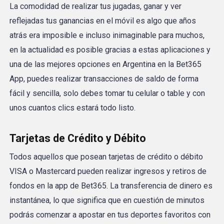
La comodidad de realizar tus jugadas, ganar y ver
reflejadas tus ganancias en el móvil es algo que años
atrás era imposible e incluso inimaginable para muchos,
en la actualidad es posible gracias a estas aplicaciones y
una de las mejores opciones en Argentina en la Bet365
App, puedes realizar transacciones de saldo de forma
fácil y sencilla, solo debes tomar tu celular o table y con
unos cuantos clics estará todo listo.
Tarjetas de Crédito y Débito
Todos aquellos que posean tarjetas de crédito o débito
VISA o Mastercard pueden realizar ingresos y retiros de
fondos en la app de Bet365. La transferencia de dinero es
instantánea, lo que significa que en cuestión de minutos
podrás comenzar a apostar en tus deportes favoritos con