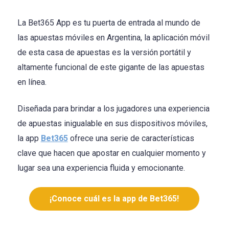
La Bet365 App es tu puerta de entrada al mundo de
las apuestas móviles en Argentina, la aplicación móvil
de esta casa de apuestas es la versión portátil y
altamente funcional de este gigante de las apuestas
en línea.
Diseñada para brindar a los jugadores una experiencia
de apuestas inigualable en sus dispositivos móviles,
la app
Bet365
ofrece una serie de características
clave que hacen que apostar en cualquier momento y
lugar sea una experiencia fluida y emocionante.
¡Conoce cuál es la app de Bet365!