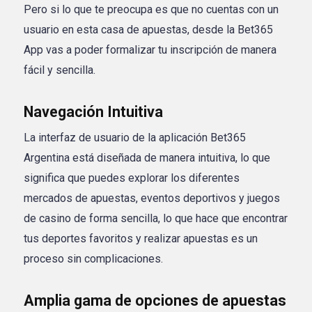
Pero si lo que te preocupa es que no cuentas con un
usuario en esta casa de apuestas, desde la Bet365
App vas a poder formalizar tu inscripción de manera
fácil y sencilla.
Navegación Intuitiva
La interfaz de usuario de la aplicación Bet365
Argentina está diseñada de manera intuitiva, lo que
significa que puedes explorar los diferentes
mercados de apuestas, eventos deportivos y juegos
de casino de forma sencilla, lo que hace que encontrar
tus deportes favoritos y realizar apuestas es un
proceso sin complicaciones.
Amplia gama de opciones de apuestas