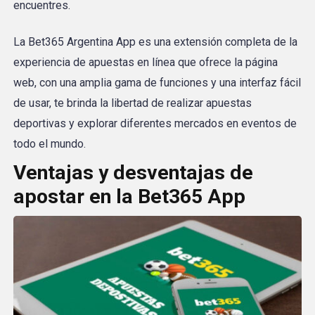
encuentres.
La Bet365 Argentina App es una extensión completa de la
experiencia de apuestas en línea que ofrece la página
web, con una amplia gama de funciones y una interfaz fácil
de usar, te brinda la libertad de realizar apuestas
deportivas y explorar diferentes mercados en eventos de
todo el mundo.
Ventajas y desventajas de
apostar en la Bet365 App