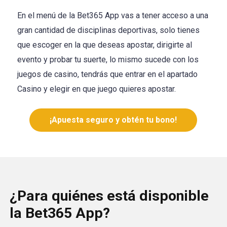
En el menú de la Bet365 App vas a tener acceso a una
gran cantidad de disciplinas deportivas, solo tienes
que escoger en la que deseas apostar, dirigirte al
evento y probar tu suerte, lo mismo sucede con los
juegos de casino, tendrás que entrar en el apartado
Casino y elegir en que juego quieres apostar.
¡Apuesta seguro y obtén tu bono!
¿Para quiénes está disponible
la Bet365 App?