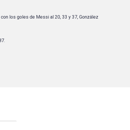
 con los goles de Messi al 20, 33 y 37, González
87.