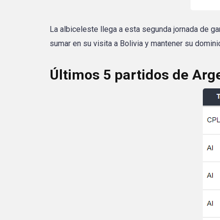
La albiceleste llega a esta segunda jornada de gan
sumar en su visita a Bolivia y mantener su dominio
Últimos 5 partidos de Arg