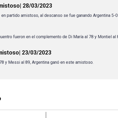
Amistoso| 28/03/2023
o en partido amistoso, al descanso se fue ganando Argentina 5-0
uentro fueron en el complemento de Di María al 78 y Montiel al 
mistoso| 23/03/2023
 78 y Messi al 89, Argentina ganó en este amistoso.
?