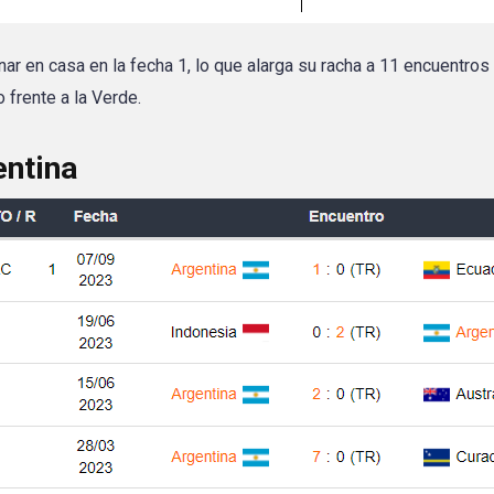
ar en casa en la fecha 1, lo que alarga su racha a 11 encuentros 
 frente a la Verde.
entina