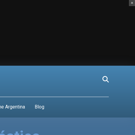
ne Argentina
Blog