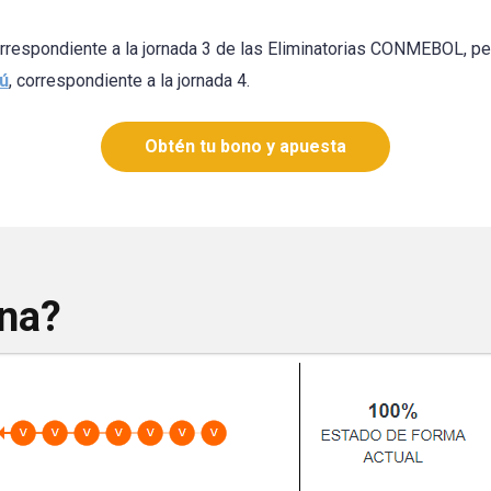
rrespondiente a la jornada 3 de las Eliminatorias CONMEBOL, pe
ú
, correspondiente a la jornada 4.
Obtén tu bono y apuesta
ina?