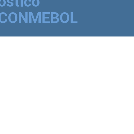
óstico
as CONMEBOL