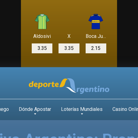
Aldosivi
X
Boca Juniors
3.35
3.35
2.15
uego
Dónde Apostar
Loterías Mundiales
Casino Onli