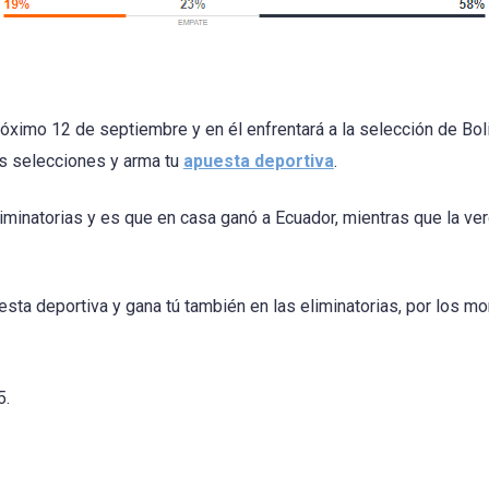
óximo 12 de septiembre y en él enfrentará a la selección de Boliv
s selecciones y arma tu
apuesta deportiva
.
iminatorias y es que en casa ganó a Ecuador, mientras que la ve
uesta deportiva y gana tú también en las eliminatorias, por los
5.